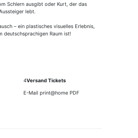
vom Schlern ausgibt oder Kurt, der das
Aussteiger lebt.
sch – ein plastisches visuelles Erlebnis,
im deutschsprachigen Raum ist!
en
4
Versand Tickets
E-Mail print@home PDF