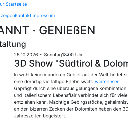
nzeigen
Kontakt
Impressum
ANNT · GENIEßEN
taltung
25.10.2026 ~ Sonntag
18:00 Uhr
3D Show "Südtirol & Dolo
In wohl keinem anderen Gebiet auf der Welt findet 
Weitere Informat
eine derartig vielfältige Erlebniswelt.
weiterlesen
Geprägt durch eine überaus gelungene Kombination z
und italienischem Lebensflair verbindet sich für vie
entziehen kann. Mächtige Gebirgsstöcke, geheimnisv
an den bizarren Zacken der Dolomiten haben den 3D-
Jahreszeiten begeistert.