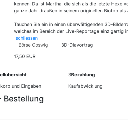
kennen: Da ist Martha, die sich als die letzte Hexe 
ganze Jahr draußen in seinem originellen Biotop als 
Tauchen Sie ein in einen überwältigenden 3D-Bilderrau
welches im Bereich der Live-Reportage einzigartig 
Weitere Informationen zur Veranstaltung wieder schließ
schliessen
Börse Coswig
3D-Diavortrag
17,50 EUR
ellübersicht
3
Bezahlung
korb und Eingaben
Kaufabwicklung
- Bestellung