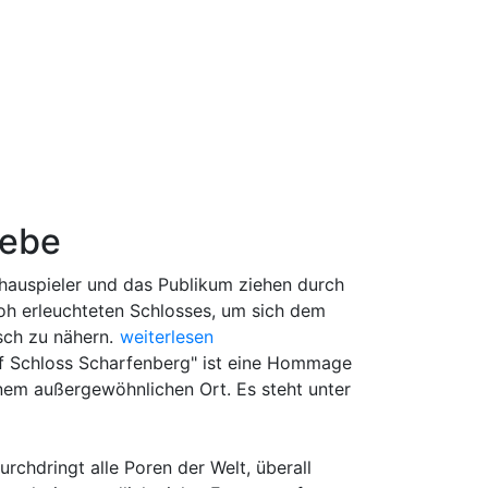
iebe
hauspieler und das Publikum ziehen durch
roh erleuchteten Schlosses, um sich dem
Weitere Informationen zur Veranstaltung
sch zu nähern.
weiterlesen
f Schloss Scharfenberg" ist eine Hommage
inem außergewöhnlichen Ort. Es steht unter
durchdringt alle Poren der Welt, überall