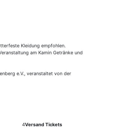
etterfeste Kleidung empfohlen.
Veranstaltung am Kamin Getränke und
nberg e.V., veranstaltet von der
en
4
Versand Tickets