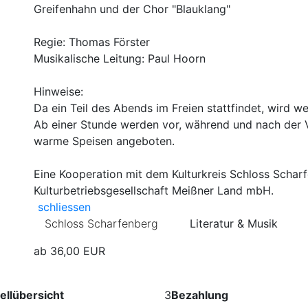
Greifenhahn und der Chor "Blauklang"
Regie: Thomas Förster
Musikalische Leitung: Paul Hoorn
Hinweise:
Da ein Teil des Abends im Freien stattfindet, wird w
Ab einer Stunde werden vor, während und nach der 
warme Speisen angeboten.
Eine Kooperation mit dem Kulturkreis Schloss Scharfe
Kulturbetriebsgesellschaft Meißner Land mbH.
Weitere Informationen zur Veranstaltung wieder schließ
schliessen
Schloss Scharfenberg
Literatur & Musik
ab 36,00 EUR
ellübersicht
3
Bezahlung