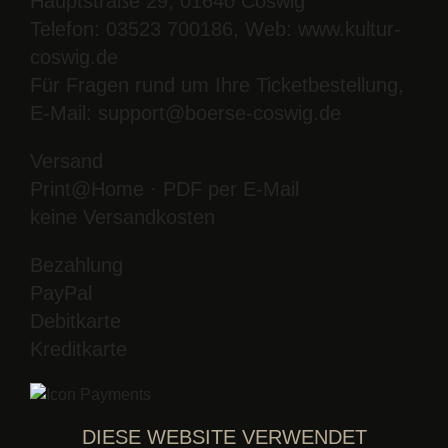
Hauptstraße 29, 01640 Coswig
Telefon: 03523 700186, Web: www.kultur-
coswig.de
Für Fragen rund um Ihre Ticketbestellung,
E-Mail: support@boerse-coswig.de
Versand
Print@Home · PDF per E-Mail
keine Versandkosten
Bezahlung
PayPal
Debitkarte
Kreditkarte
DIESE WEBSITE VERWENDET